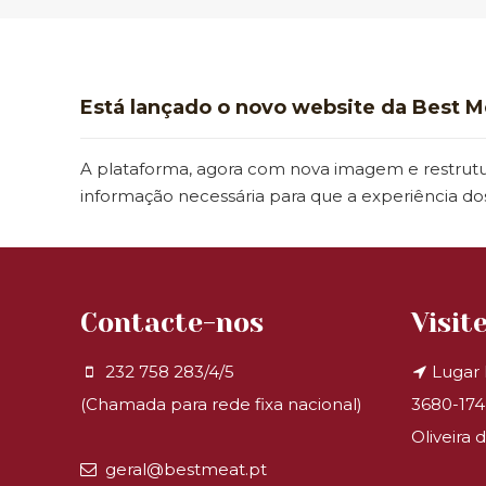
Está lançado o novo website da Best M
A plataforma, agora com nova imagem e restrutur
informação necessária para que a experiência dos
Contacte-nos
Visit
232 758 283/4/5
Lugar 
(Chamada para rede fixa nacional)
3680-174
Oliveira 
geral@bestmeat.pt