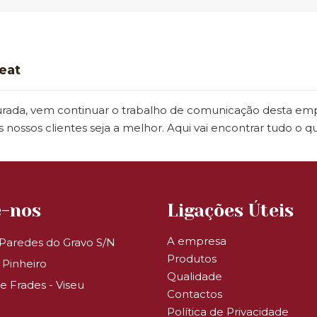
eat
ada, vem continuar o trabalho de comunicação desta empres
 nossos clientes seja a melhor. Aqui vai encontrar tudo o 
e-nos
Ligações Úteis
A empresa
Paredes do Gravo S/N
Produtos
 Pinheiro
Qualidade
de Frades - Viseu
Contactos
Política de Privacidade